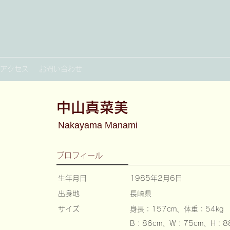
アクセス
お問い合わせ
中山真菜美
Nakayama Manami
プロフィール
​生年月日
1985年2月6日
出身地
長崎県
サイズ
身長：157cm、体重：54kg
​B：86cm、W：75cm、H：8