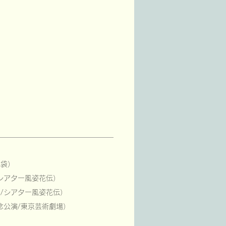
池袋）
シアター風姿花伝）
/シアター風姿花伝）
念公演/東京芸術劇場）