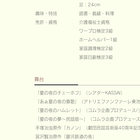
​足：24cm
​趣味・特技
読書・裁縫・料理
免許・資格
​介護福祉士資格
ワープロ検定3級
ホームヘルパー1級
家庭調理検定2級
​家庭日副検定3級
舞台
「夏の夜のチェーホフ」（シアターKASSAI）
「
あ
ぁ夏の夜の寮歌」（アトリエフ
ァンファーレ東
「夏の夜のハムレット」（コムラ企画プロデュース/
「夏の夜の夢～民話版～」（コムラ企画プロデュース
手塚治虫原作「カノン」（劇団民話芸術座40周年記
宮沢賢治原作「銀河鉄道の夜」